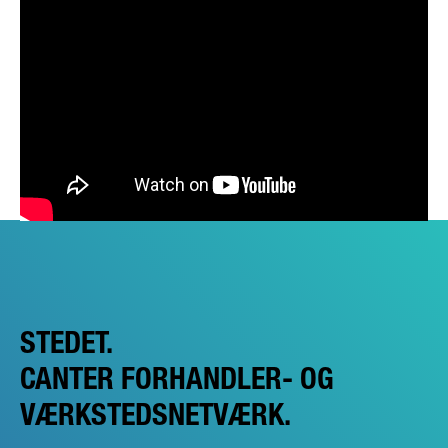
STEDET.
CANTER FORHANDLER- OG
VÆRKSTEDSNETVÆRK.