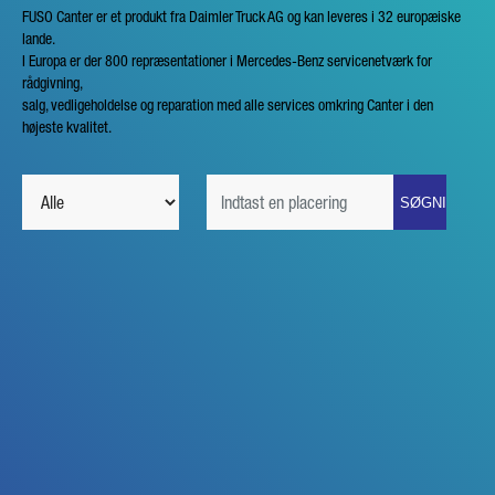
FUSO Canter er et produkt fra Daimler Truck AG og kan leveres i 32 europæiske
lande.
I Europa er der 800 repræsentationer i Mercedes-Benz servicenetværk for
rådgivning,
salg, vedligeholdelse og reparation med alle services omkring Canter i den
højeste kvalitet.