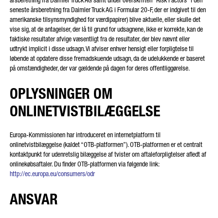
årsberetning fra Daimler Truck AG samt under overskriften “Risk Factors” i den
seneste årsberetning fra Daimler Truck AG i Formular 20-F, der er indgivet til den
amerikanske tilsynsmyndighed for værdipapirer) blive aktuelle, eller skulle det
vise sig, at de antagelser, der lå til grund for udsagnene, ikke er korrekte, kan de
Friendly Captcha
faktiske resultater afvige væsentligt fra de resultater, der blev nævnt eller
udtrykt implicit i disse udsagn. Vi afviser enhver hensigt eller forpligtelse til
løbende at opdatere disse fremadskuende udsagn, da de udelukkende er baseret
på omstændigheder, der var gældende på dagen for deres offentliggørelse.
OPLYSNINGER OM
ONLINETVISTBILÆGGELSE
Europa-Kommissionen har introduceret en internetplatform til
onlinetvistbilæggelse (kaldet “OTB-platformen”). OTB-platformen er et centralt
kontaktpunkt for udenretslig bilæggelse af tvister om aftaleforpligtelser afledt af
onlinekøbsaftaler. Du finder OTB-platformen via følgende link:
http://ec.europa.eu/consumers/odr
ANSVAR