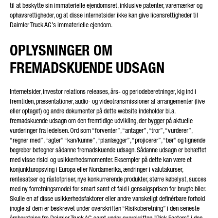
til at beskytte sin immaterielle ejendomsret, inklusive patenter, varemærker og
ophavsrettigheder, og at disse internetsider ikke kan give licensrettigheder til
Daimler Truck AG’s immaterielle ejendom.
DIN BESKED (VALGFRIT)
OPLYSNINGER OM
FREMADSKUENDE UDSAGN
Internetsider, investor relations releases, års- og periodeberetninger, kig ind i
fremtiden, præsentationer, audio- og videotransmissioner af arrangementer (live
eller optaget) og andre dokumenter på dette website indeholder bl.a.
fremadskuende udsagn om den fremtidige udvikling, der bygger på aktuelle
* Feltet er obligatorisk
vurderinger fra ledelsen. Ord som “forventer”, “antager”, “tror”, “vurderer”,
Vi behandler, opbevarer og anvender dine data omhyggeligt i
“regner med”, “agter” “kan/kunne”, “planlægger”, “projicerer”, “bør” og lignende
overensstemmelse med de juridiske bestemmelser om
databeskyttelse og i overensstemmelse med dit samtykke
begreber betegner sådanne fremadskuende udsagn. Sådanne udsagn er behæftet
udelukkende med det formål at behandle din forespørgsel.
med visse risici og usikkerhedsmomenter. Eksempler på dette kan være et
Yderligere oplysninger om Daimler Truck AG's behandling af
konjunkturopsving i Europa eller Nordamerika, ændringer i valutakurser,
dine personlige data samt detaljerede oplysninger om dine
rentesatser og råstofpriser, nye konkurrerende produkter, større købelyst, succes
rettigheder finder du online i
databeskyttelsesinformationen
.
med ny forretningsmodel for smart samt et fald i gensalgsprisen for brugte biler.
Skulle en af disse usikkerhedsfaktorer eller andre vanskeligt definérbare forhold
(nogle af dem er beskrevet under overskriften “Risikoberetning” i den seneste