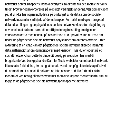
netværks server. Knappens indhold overføres så direkte fra det sociale netværk
til din browser og inkorporeres på websitet ved hjælp af denne. Vær opmærksom
på, at vi ikke har nogen indflydelse på omfanget af de data, som de sociale
netværk indsamler ved hjælp af deres knapper. Formålet med og omfanget af
dataindsamlingen og de pågældende sociale netværks videre forarbejdning og
anvendelse af dataene samt dine rettigheder og indstillingsmuligheder
vedrørende dette med henblik på beskyttelse af dit privatliv kan du læse om
under de pågældende sociale netværks oplysninger om databeskyttelse. Efter
aktivering af en knap kan det pågældende sociale netværk allerede indsamle
data, uafhængigt af om du interagerer med knappen. Hvis du er logget på et
socialt netværk, kan dette forbinde dit besøg på websiden her med din
brugerkonto. Ved besøg på andre Daimler Truck-websider kan et socialt netværk
ikke skabe forbindelse, før du også har aktiveret den pågældende knap dér. Hvis
du er medlem af et socialt netværk og ikke ønsker, at dette forbinder data
indsamlet ved besøg på vores websider med dine lagrede medlemsdata, skal du
logge af de pågældende sociale netværk, før knapperne aktiveres.