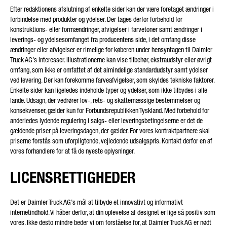
Efter redaktionens afslutning af enkelte sider kan der være foretaget ændringer i
forbindelse med produkter og ydelser. Der tages derfor forbehold for
konstruktions- eller formændringer, afvigelser i farvetoner samt ændringer i
TYPE AF ANMODNING*
leverings- og ydelsesomfanget fra producentens side, i det omfang disse
ændringer eller afvigelser er rimelige for køberen under hensyntagen til Daimler
Truck AG’s interesser. Illustrationerne kan vise tilbehør, ekstraudstyr eller øvrigt
omfang, som ikke er omfattet af det almindelige standardudstyr samt ydelser
ved levering. Der kan forekomme farveafvigelser, som skyldes tekniske faktorer.
Enkelte sider kan ligeledes indeholde typer og ydelser, som ikke tilbydes i alle
DIT LAND*
lande. Udsagn, der vedrører lov-, rets- og skattemæssige bestemmelser og
konsekvenser, gælder kun for Forbundsrepublikken Tyskland. Med forbehold for
anderledes lydende regulering i salgs- eller leveringsbetingelserne er det de
gældende priser på leveringsdagen, der gælder. For vores kontraktpartnere skal
priserne forstås som uforpligtende, vejledende udsalgspris. Kontakt derfor en af
E-MAIL*
vores forhandlere for at få de nyeste oplysninger.
LICENSRETTIGHEDER
Det er Daimler Truck AG’s mål at tilbyde et innovativt og informativt
TELEFONNUMMER*
internetindhold. Vi håber derfor, at din oplevelse af designet er lige så positiv som
vores. Ikke desto mindre beder vi om forståelse for, at Daimler Truck AG er nødt