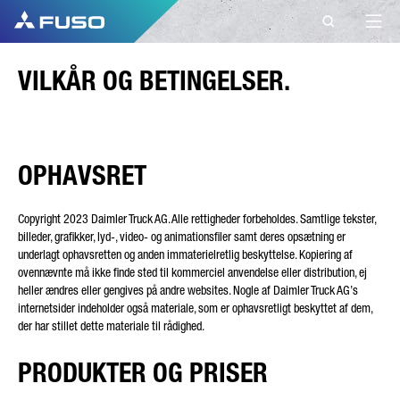
KONTAKT
VILKÅR OG BETINGELSER.
FUSO EUROPA
KONTAKT
OPHAVSRET
Har du nogen spørgsmål?
Copyright 2023 Daimler Truck AG. Alle rettigheder forbeholdes. Samtlige tekster,
billeder, grafikker, lyd-, video- og animationsfiler samt deres opsætning er
Send os din forespørgsel via denne
underlagt ophavsretten og anden immaterielretlig beskyttelse. Kopiering af
kontaktformular.
ovennævnte må ikke finde sted til kommerciel anvendelse eller distribution, ej
heller ændres eller gengives på andre websites. Nogle af Daimler Truck AG’s
FORNAVN*
internetsider indeholder også materiale, som er ophavsretligt beskyttet af dem,
der har stillet dette materiale til rådighed.
PRODUKTER OG PRISER
EFTERNAVN*