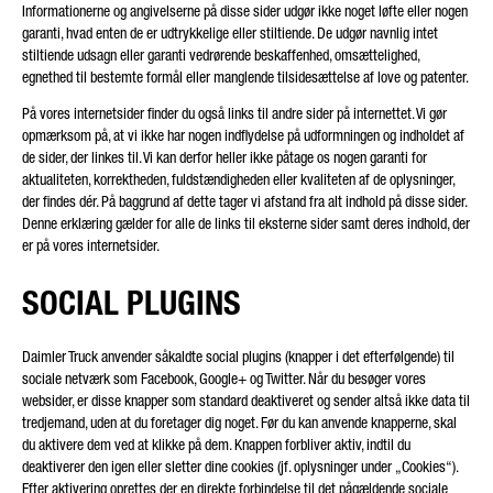
Informationerne og angivelserne på disse sider udgør ikke noget løfte eller nogen
garanti, hvad enten de er udtrykkelige eller stiltiende. De udgør navnlig intet
stiltiende udsagn eller garanti vedrørende beskaffenhed, omsættelighed,
egnethed til bestemte formål eller manglende tilsidesættelse af love og patenter.
På vores internetsider finder du også links til andre sider på internettet. Vi gør
opmærksom på, at vi ikke har nogen indflydelse på udformningen og indholdet af
de sider, der linkes til. Vi kan derfor heller ikke påtage os nogen garanti for
aktualiteten, korrektheden, fuldstændigheden eller kvaliteten af de oplysninger,
der findes dér. På baggrund af dette tager vi afstand fra alt indhold på disse sider.
Denne erklæring gælder for alle de links til eksterne sider samt deres indhold, der
er på vores internetsider.
SOCIAL PLUGINS
Daimler Truck anvender såkaldte social plugins (knapper i det efterfølgende) til
sociale netværk som Facebook, Google+ og Twitter. Når du besøger vores
websider, er disse knapper som standard deaktiveret og sender altså ikke data til
tredjemand, uden at du foretager dig noget. Før du kan anvende knapperne, skal
du aktivere dem ved at klikke på dem. Knappen forbliver aktiv, indtil du
deaktiverer den igen eller sletter dine cookies (jf. oplysninger under „Cookies“).
Efter aktivering oprettes der en direkte forbindelse til det pågældende sociale