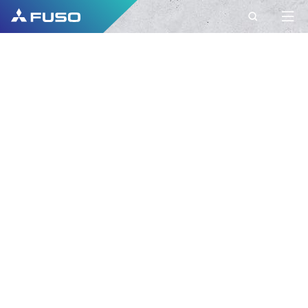
KONTAKT
FUSO EUROPA
KONTAKT
Har du nogen spørgsmål?
Send os din forespørgsel via denne
kontaktformular.
FORNAVN*
EFTERNAVN*