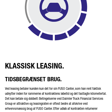
DIN BESKED (VALGFRIT)
KLASSISK LEASING.
* Feltet er obligatorisk
Vi behandler, opbevarer og anvender dine data omhyggeligt i
overensstemmelse med de juridiske bestemmelser om
databeskyttelse og i overensstemmelse med dit samtykke
TIDSBEGRÆNSET BRUG.
udelukkende med det formål at behandle din forespørgsel.
Yderligere oplysninger om Daimler Truck AG's behandling af
Ved leasing betaler kunden kun det for sin FUSO Canter, som han rent faktisk
dine personlige data samt detaljerede oplysninger om dine
rettigheder finder du online i
databeskyttelsesinformationen
.
udnytter inden for rammerne af kontraktens løbetid og det fastlagte kilometertal.
Det kan betale sig dobbelt: Betingelserne ved Daimler Truck Financial Services
Group er attraktive og leasingraten er oftest bedre at afskrive ved
erhvervsmæssig brug af FUSO Canter. Efter udløb af kontrakten returnerer